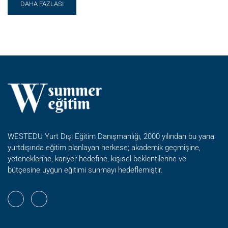
READ
DAHA FAZLASI
MORE
ABOUT
ORTAOKUL
GELIŞIM
&
DESTEK
YAZ
OKULU
WESTEDU Yurt Dışı Eğitim Danışmanlığı, 2000 yılından bu yana
yurtdışında eğitim planlayan herkese; akademik geçmişine,
yeteneklerine, kariyer hedefine, kişisel beklentilerine ve
bütçesine uygun eğitimi sunmayı hedeflemiştir.