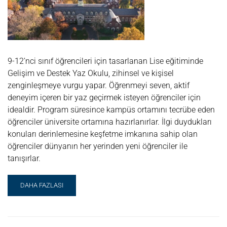
9-12’nci sınıf öğrencileri için tasarlanan Lise eğitiminde
Gelişim ve Destek Yaz Okulu, zihinsel ve kişisel
zenginleşmeye vurgu yapar. Öğrenmeyi seven, aktif
deneyim içeren bir yaz geçirmek isteyen öğrenciler için
idealdir. Program süresince kampüs ortamını tecrübe eden
öğrenciler üniversite ortamına hazırlanırlar. İlgi duydukları
konuları derinlemesine keşfetme imkanına sahip olan
öğrenciler dünyanın her yerinden yeni öğrenciler ile
tanışırlar.
READ
DAHA FAZLASI
MORE
ABOUT
LISE
EĞITIMINDE