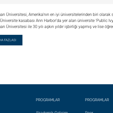
an Üniversitesi, Amerika’nın en iyi üniversitelerinden biri olarak s
r. Üniversite kasabası Ann Harbor’da yer alan üniversite ‘Public Iv
an Üniversitesi ile 30 yılı aşkın yıldır işbirliği yapmış ve lise öğ
AD
HA FAZLASI
RE
OUT
VERSITY
HIGAN,
N
RBOR
MMER
SCOVERY
PROGRAMLAR
PROGRAMLAR
Akademik Gelişim
Spor