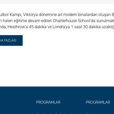
utbol Kampı, Viktorya dönemine ait modern binalardan oluşan B
n halen eğitime devam edilen Charterhouse School'da sunulmakt
ında, Heathrow’a 45 dakika ve Londra’ya 1 saat 30 dakika uzaklı
AD
HA FAZLASI
RE
OUT
E
TBOL
MPI
ELSEA
PROGRAMLAR
PROGRAMLAR