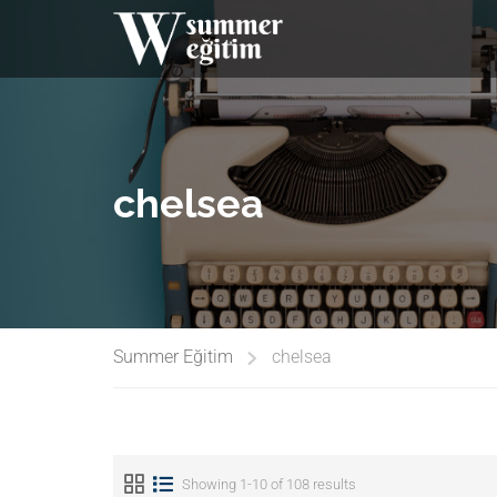
chelsea
Summer Eğitim
chelsea
Showing 1-10 of 108 results