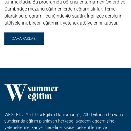
sunmaktadır. Bu programda öğrenciler tamamen Oxford ve
Cambridge mezunu eğitmenlerden eğitim alırlar. Temel
olarak bu program, içeriğinde 40 saatlik İngilizce derslerini
atölyelerini, birebir eğitimini, yetenek atölyelerini kapsar.
READ
DAHA FAZLASI
MORE
ABOUT
IMMERSE
EDUCATION
ONLINE
INSIGHTS
WESTEDU Yurt Dışı Eğitim Danışmanlığı, 2000 yılından bu yana
yurtdışında eğitim planlayan herkese; akademik geçmişine,
yeteneklerine, kariyer hedefine, kişisel beklentilerine ve