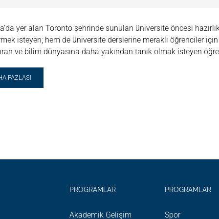
'da yer alan Toronto şehrinde sunulan üniversite öncesi hazırlık 
irmek isteyen; hem de üniversite derslerine meraklı öğrenciler içi
ıran ve bilim dünyasına daha yakından tanık olmak isteyen öğren
AD
HA FAZLASI
RE
OUT
VERSITY
RONTO
E
UTH
ERNATIONAL
GLISH
OGRAM
PROGRAMLAR
PROGRAMLAR
Akademik Gelişim
Spor