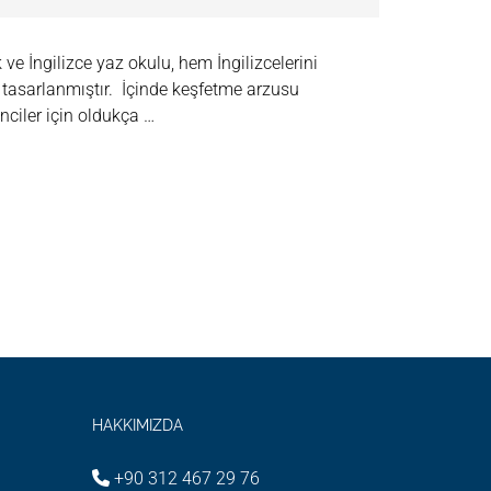
ve İngilizce yaz okulu, hem İngilizcelerini
n tasarlanmıştır. İçinde keşfetme arzusu
ciler için oldukça …
HAKKIMIZDA
+90 312 467 29 76