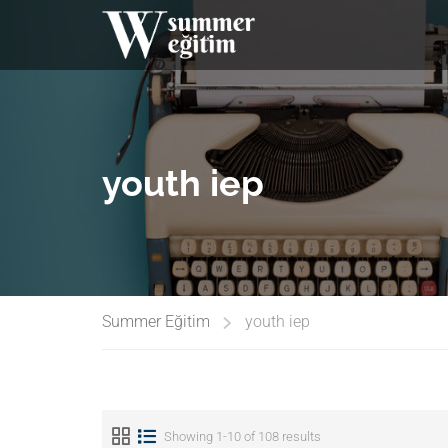
youth iep
Summer Eğitim
youth iep
Showing 1-10 of 108 results