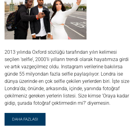
2013 yılında Oxford sözlüğü tarafından yılın kelimesi
seçilen ‘selfie’, 2000’li yılların trendi olarak hayatımıza girdi
ve artık vazgeçilmez oldu. Instagram verilerine bakılırsa
günde 55 milyondan fazla selfie paylaşılıyor. Londra ise
dünya üzerinde en çok selfie çekilen yerlerden biri. İşte size
Londra’da; önünde, arkasında, içinde, yanında fotoğraf
çekilmeniz gereken yerlerin listesi. Size kimse ‘Oraya kadar
gidip, şurada fotoğraf çektirmedin mi?’ diyemesin.
READ
DAHA FAZLASI
MORE
ABOUT