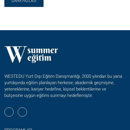
READ
DAHA FAZLASI
MORE
ABOUT
PORTFOLYO
HAZIRLIK
YAZ
OKULU
WESTEDU Yurt Dışı Eğitim Danışmanlığı, 2000 yılından bu yana
yurtdışında eğitim planlayan herkese; akademik geçmişine,
yeteneklerine, kariyer hedefine, kişisel beklentilerine ve
bütçesine uygun eğitimi sunmayı hedeflemiştir.