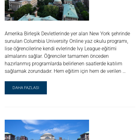
Amerika Birleşik Devletlerinde yer alan New York şehrinde
sunulan Columbia University Online yaz okulu programı,
lise öğrencilerine kendi evlerinde Ivy League eğitimi
almalarını sağlar. Öğrenciler tamamen önceden
hazırlanmış programlarda belirlenen saatlerde katılım
sağlamak zorundadır. Hem eğitim için hem de verilen …
READ
DAHA FAZLASI
MORE
ABOUT
COLUMBIA
UNIVERSITY
ONLINE
SUMMER
IMMERSION
PROGRAMS