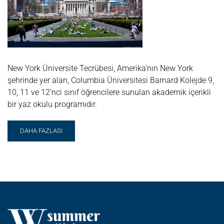
New York Üniversite Tecrübesi, Amerika’nın New York
şehrinde yer alan, Columbia Üniversitesi Barnard Kolejde 9,
10, 11 ve 12’nci sınıf öğrencilere sunulan akademik içerikli
bir yaz okulu programıdır.
READ
DAHA FAZLASI
MORE
ABOUT
OXBRIDGE
NEW
YORK
ÜNIVERSITE
TECRÜBESI