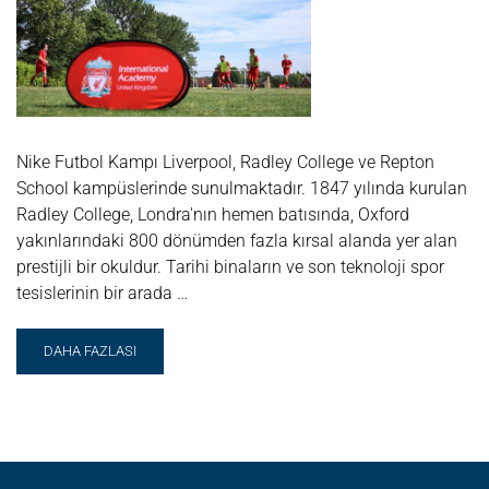
Nike Futbol Kampı Liverpool, Radley College ve Repton
School kampüslerinde sunulmaktadır. 1847 yılında kurulan
Radley College, Londra'nın hemen batısında, Oxford
yakınlarındaki 800 dönümden fazla kırsal alanda yer alan
prestijli bir okuldur. Tarihi binaların ve son teknoloji spor
tesislerinin bir arada …
READ
DAHA FAZLASI
MORE
ABOUT
NIKE
FUTBOL
KAMPI
LIVERPOOL