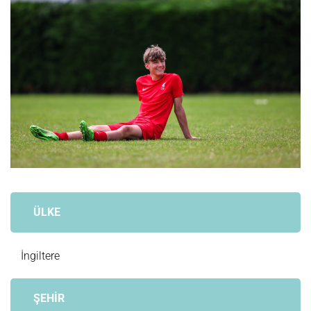
ÜLKE
İngiltere
ŞEHİR