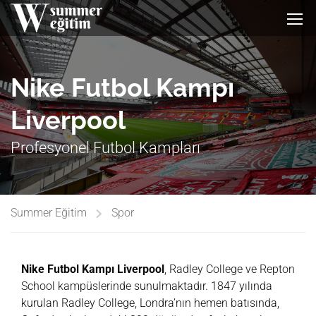
Nike Futbol Kampı
Liverpool
Profesyonel Futbol Kampları
Summer Eğitim
Spor
Nike Futbol Kampı Liverpool
, Radley College ve Repton
School kampüslerinde sunulmaktadır. 1847 yılında
kurulan Radley College, Londra’nın hemen batısında,