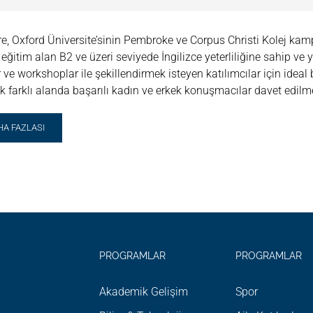
ere, Oxford Üniversite’sinin Pembroke ve Corpus Christi Kolej ka
a eğitim alan B2 ve üzeri seviyede İngilizce yeterliliğine sahip v
r ve workshoplar ile şekillendirmek isteyen katılımcılar için ideal
k farklı alanda başarılı kadın ve erkek konuşmacılar davet edilme
AD
HA FAZLASI
RE
OUT
BRIDGE
LENEKSEL
FORD
Z
ULU
PROGRAMLAR
PROGRAMLAR
Akademik Gelişim
Spor