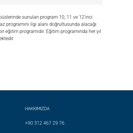
mpüslerinde sunulan program 10, 11 ve 12’inci
e yaz programını ilgi alanı doğrultusunda alacağı
 bir eğitim programıdır. Eğitim programında her yıl
ktedir.
HAKKIMIZDA
+90 312 467 29 76