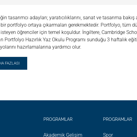
ğin tasarımcı adayları; yaratıcılıklarını, sanat ve tasarıma bakış 
bir portfolyo ortaya çıkarmaları gerekmektedir. Portfolyo, tüm d
isteyen öğrenciler için temel koşuldur. İngiltere, Cambridge Sc
n Portfolyo Hazırlık Yaz Okulu Programı sunduğu 3 haftalık eğit
lyolarını hazırlamalarına yardımcı olur.
AD
HA FAZLASI
RE
OUT
RTFOLYO
IRLIK
Z
ULU
PROGRAMLAR
PROGRAMLAR
Akademik Gelişim
Spor