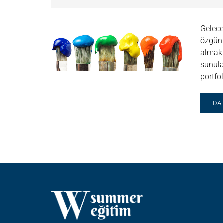
Gelece
özgün 
almak 
sunula
portfo
RE
DA
MO
AB
PO
HAZ
YA
OK