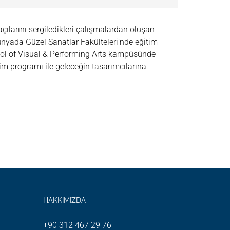
açılarını sergiledikleri çalışmalardan oluşan
ünyada Güzel Sanatlar Fakülteleri’nde eğitim
hool of Visual & Performing Arts kampüsünde
im programı ile geleceğin tasarımcılarına
HAKKIMIZDA
+90 312 467 29 76