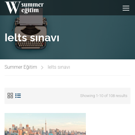
Ielts sınavı
Summer Eğitim
Ielts sınavı
Showing 1-10 of 108 results