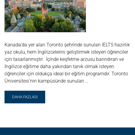
Kanada'da yer alan Toronto şehrinde sunulan IELTS hazırlık
yaz okulu, hem İngilizcelerini geliştirmek isteyen öğrenciler
için tasarlanmıştır. İçinde keşfetme arzusu barındıran ve
İngilizce eğitime daha yakından tanık olmak isteyen
öğrenciler için oldukça ideal bir eğitim programdır. Toronto
Üniversitesi’nin kampüsünde sunulan …
READ
DAHA FAZLASI
MORE
ABOUT
UNIVERSITY
OF
TORONTO
IELTS