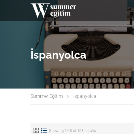
İspanyolca
Summer Eğitim
İspanyolca
Showing 1-10 of 108 results