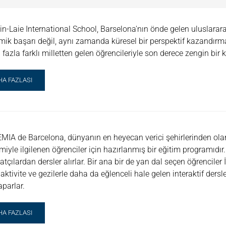
n-Laie International School, Barselona'nın önde gelen uluslararas
ik başarı değil, aynı zamanda küresel bir perspektif kazandır
 fazla farklı milletten gelen öğrencileriyle son derece zengin bir kü
AD
HA FAZLASI
RE
OUT
RSELONA
Z
ULU
IA de Barcelona, dünyanın en heyecan verici şehirlerinden olan
miyle ilgilenen öğrenciler için hazırlanmış bir eğitim programıdır
atçılardan dersler alırlar. Bir ana bir de yan dal seçen öğrenciler 
i aktivite ve gezilerle daha da eğlenceli hale gelen interaktif ders
aparlar.
AD
HA FAZLASI
RE