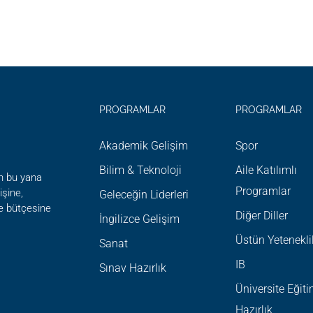
OUT
ADEMIA
RCELONA
PROGRAMLAR
PROGRAMLAR
Akademik Gelişim
Spor
Bilim & Teknoloji
Aile Katılımlı
n bu yana
Programlar
şine,
Geleceğin Liderleri
ve bütçesine
Diğer Diller
İngilizce Gelişim
Üstün Yetenekli
Sanat
IB
Sınav Hazırlık
Üniversite Eğit
Hazırlık