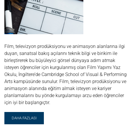
Film, televizyon prodüksiyonu ve animasyon alanlarına ilgi
duyan, sanatsal bakış açılarını teknik bilgi ve birikim ile
birleştirerek bu büyüleyici görsel dünyaya adım atmak
isteyen öğrenciler için kurgulanmış olan Film Yapımı Yaz
Okulu, İngiltere’de Cambridge School of Visual & Performing
Arts kampüsünde sunulur. Film, televizyon prodüksiyonu ve
animasyon alanında eğitim almak isteyen ve kariyer
planlamalarını bu yönde kurgulamayı arzu eden öğrenciler
için iyi bir başlangıçtır.
READ
DAHA FAZLASI
MORE
ABOUT