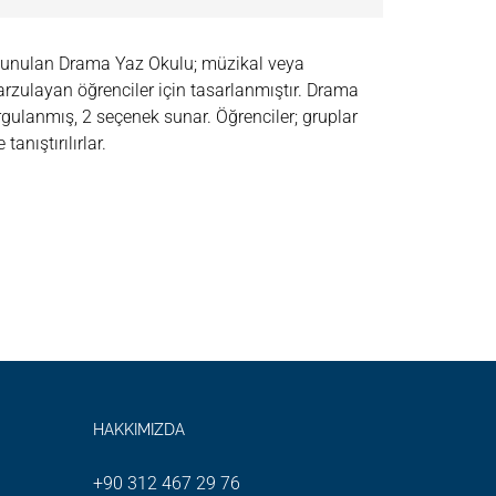
 sunulan Drama Yaz Okulu; müzikal veya
rzulayan öğrenciler için tasarlanmıştır. Drama
urgulanmış, 2 seçenek sunar. Öğrenciler; gruplar
tanıştırılırlar.
HAKKIMIZDA
+90 312 467 29 76