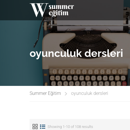
oyunculuk dersleri
Summer Eğitim
oyunculuk dersleri
Showing 1-10 of 108 results