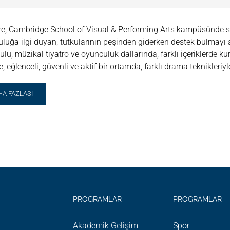
ere, Cambridge School of Visual & Performing Arts kampüsünde
luğa ilgi duyan, tutkularının peşinden giderken destek bulmayı a
ulu; müzikal tiyatro ve oyunculuk dallarında, farklı içeriklerde k
, eğlenceli, güvenli ve aktif bir ortamda, farklı drama teknikleriyle 
AD
HA FAZLASI
RE
OUT
AMA
Z
ULU
ZIKAL
ATRO
UNCULUK)
PROGRAMLAR
PROGRAMLAR
Akademik Gelişim
Spor