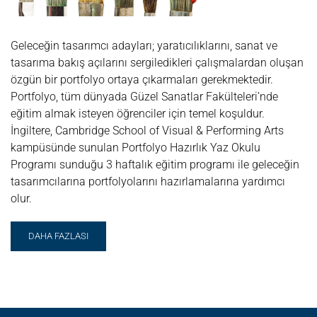
Geleceğin tasarımcı adayları; yaratıcılıklarını, sanat ve
tasarıma bakış açılarını sergiledikleri çalışmalardan oluşan
özgün bir portfolyo ortaya çıkarmaları gerekmektedir.
Portfolyo, tüm dünyada Güzel Sanatlar Fakülteleri’nde
eğitim almak isteyen öğrenciler için temel koşuldur.
İngiltere, Cambridge School of Visual & Performing Arts
kampüsünde sunulan Portfolyo Hazırlık Yaz Okulu
Programı sunduğu 3 haftalık eğitim programı ile geleceğin
tasarımcılarına portfolyolarını hazırlamalarına yardımcı
olur.
READ
DAHA FAZLASI
MORE
ABOUT
PORTFOLYO
HAZIRLIK
YAZ