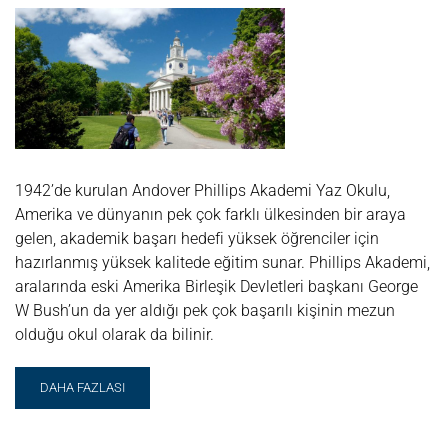
MICHIGAN,
ANN
HARBOR
|
SUMMER
DISCOVERY
1942’de kurulan Andover Phillips Akademi Yaz Okulu,
Amerika ve dünyanın pek çok farklı ülkesinden bir araya
gelen, akademik başarı hedefi yüksek öğrenciler için
hazırlanmış yüksek kalitede eğitim sunar. Phillips Akademi,
aralarında eski Amerika Birleşik Devletleri başkanı George
W Bush’un da yer aldığı pek çok başarılı kişinin mezun
olduğu okul olarak da bilinir.
READ
DAHA FAZLASI
MORE
ABOUT
ANDOVER