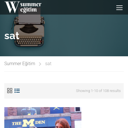
sat
Summer Eğitim
sat
Showing 1-10 of 108 results