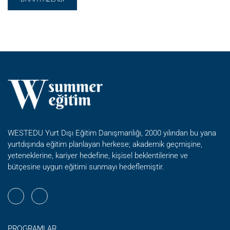
MORE
ABOUT
ÜNIVERSITEYE
HAZIRLIK
PROGRAMI
–
ST
HILDA’S
COLLEGE
(OXFORD)
WESTEDU Yurt Dışı Eğitim Danışmanlığı, 2000 yılından bu yana
yurtdışında eğitim planlayan herkese; akademik geçmişine,
yeteneklerine, kariyer hedefine, kişisel beklentilerine ve
bütçesine uygun eğitimi sunmayı hedeflemiştir.
PROGRAMLAR