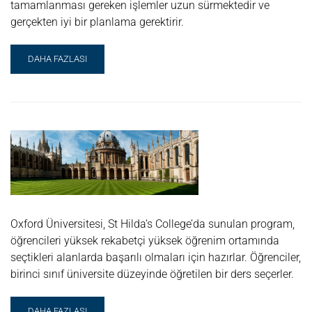
tamamlanması gereken işlemler uzun sürmektedir ve
gerçekten iyi bir planlama gerektirir.
READ
DAHA FAZLASI
MORE
ABOUT
YURT
DIŞINDA
ÜNIVERSITE
EĞITIMI
Oxford Üniversitesi, St Hilda’s College’da sunulan program,
öğrencileri yüksek rekabetçi yüksek öğrenim ortamında
seçtikleri alanlarda başarılı olmaları için hazırlar. Öğrenciler,
birinci sınıf üniversite düzeyinde öğretilen bir ders seçerler.
READ
DAHA FAZLASI