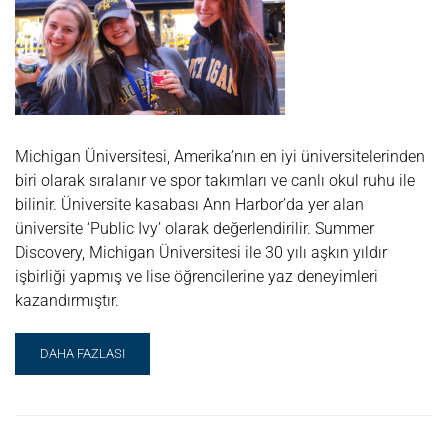
Michigan Üniversitesi, Amerika’nın en iyi üniversitelerinden
biri olarak sıralanır ve spor takımları ve canlı okul ruhu ile
bilinir. Üniversite kasabası Ann Harbor’da yer alan
üniversite ‘Public Ivy’ olarak değerlendirilir. Summer
Discovery, Michigan Üniversitesi ile 30 yılı aşkın yıldır
işbirliği yapmış ve lise öğrencilerine yaz deneyimleri
kazandırmıştır.
READ
DAHA FAZLASI
MORE
ABOUT
UNIVERSITY
OF