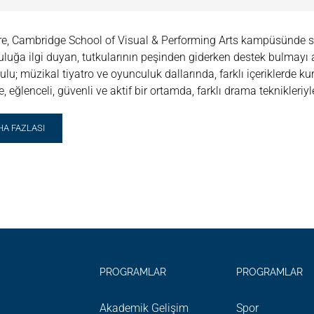
ere, Cambridge School of Visual & Performing Arts kampüsünde
luğa ilgi duyan, tutkularının peşinden giderken destek bulmayı a
ulu; müzikal tiyatro ve oyunculuk dallarında, farklı içeriklerde k
, eğlenceli, güvenli ve aktif bir ortamda, farklı drama teknikleriyle 
AD
HA FAZLASI
RE
OUT
AMA
Z
ULU
ZIKAL
ATRO
UNCULUK)
PROGRAMLAR
PROGRAMLAR
Akademik Gelişim
Spor