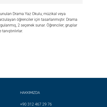
 sunulan Drama Yaz Okulu; müzikal veya
rzulayan öğrenciler için tasarlanmıştır. Drama
urgulanmış, 2 seçenek sunar. Öğrenciler; gruplar
tanıştırılırlar.
HAKKIMIZDA
+90 312 467 29 76