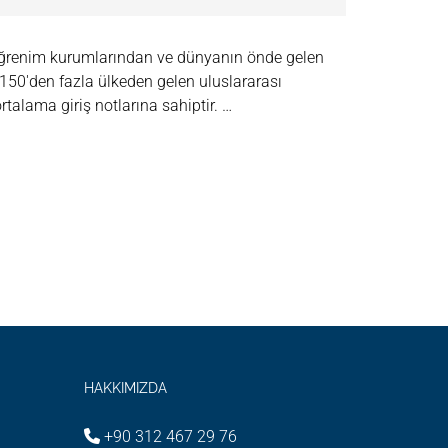
 öğrenim kurumlarından ve dünyanın önde gelen
u 150'den fazla ülkeden gelen uluslararası
talama giriş notlarına sahiptir. …
HAKKIMIZDA
+90 312 467 29 76