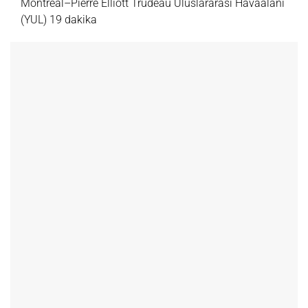
Montréal–Pierre Elliott Trudeau Uluslararası Havaalanı
(YUL) 19 dakika