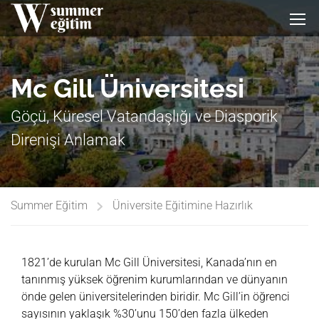
Mc Gill Üniversitesi
Göçü, Küresel Vatandaşlığı ve Diasporik
Direnişi Anlamak
Summer Eğitim
Üniversite Eğitimine Hazırlık
1821’de kurulan Mc Gill Üniversitesi, Kanada’nın en
tanınmış yüksek öğrenim kurumlarından ve dünyanın
önde gelen üniversitelerinden biridir. Mc Gill’in öğrenci
sayısının yaklaşık %30’unu 150’den fazla ülkeden