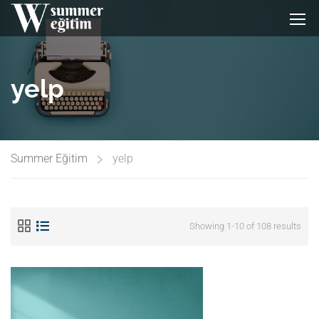
yelp
Summer Eğitim
yelp
Showing 1-10 of 108 results