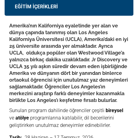
EĞİTİM İÇERİKLERİ
Amerika’nın Kaliforniya eyaletinde yer alan ve
dünya çapında tanınmış olan Los Angeles
Kaliforniya Üniversitesi (UCLA), Amerika’daki en iyi
25 üniversite arasında yer almaktadır. Ayrıca
UCLA, oldukça popüler olan Westwood Village’a
yalnızca birkaç dakika uzaklıktadır. Jr Discovery ve
UCLA 35 yılı aşkın süredir devam eden işbirliğinde
Amerika ve dünyanın dört bir yanından binlerce
ortaokul öğrencisi için unutulmaz yaz deneyimleri
sağlamaktadır. Öğrenciler Los Angeles’ın
merkezini araştırıp farklı deneyimler kazanmakla
birlikte Los Angeles’ı keşfetme fırsatı bulurlar.
Sunulan program dahilinde öğrenciler çeşitli
bireysel
ve
atölye
programlarına katılabilir, dil becerilerini
geliştirirken unutulmaz deneyimler edinebilirler.
Tarih:
28 Haziran – 17 Temmuz 2026