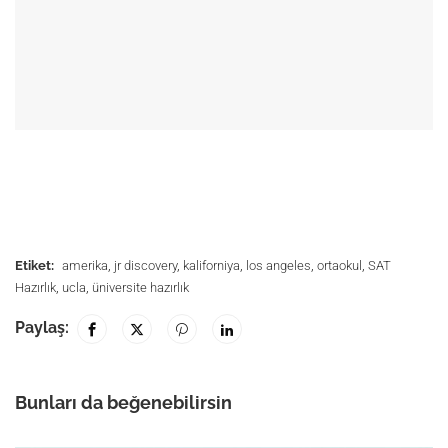
Etiket:
amerika
,
jr discovery
,
kaliforniya
,
los angeles
,
ortaokul
,
SAT
Hazırlık
,
ucla
,
üniversite hazırlık
Paylaş:
Bunları da beğenebilirsin