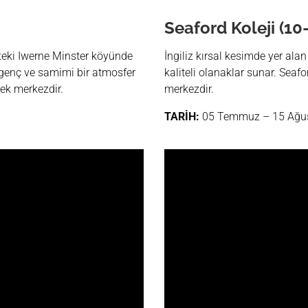
Seaford Koleji (10
’teki Iwerne Minster köyünde
İngiliz kırsal kesimde yer alan
genç ve samimi bir atmosfer
kaliteli olanaklar sunar. Seaf
tek merkezdir.
merkezdir.
TARİH:
05 Temmuz – 15 Ağu