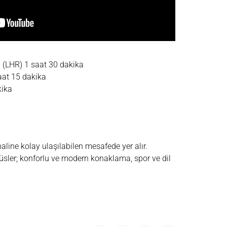
(LHR) 1 saat 30 dakika
aat 15 dakika
kika
line kolay ulaşılabilen mesafede yer alır.
sler; k
onforlu ve modern konaklama, spor ve dil