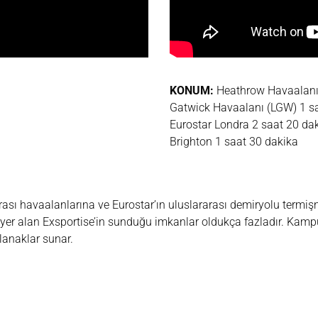
KONUM:
Heathrow Havaalanı 
Gatwick Havaalanı (LGW) 1 s
Eurostar Londra 2 saat 20 da
Brighton 1 saat 30 dakika
sı havaalanlarına ve Eurostar’ın uluslararası demiryolu termişna
da yer alan Exsportise’in sunduğu imkanlar oldukça fazladır. Kampü
olanaklar sunar.