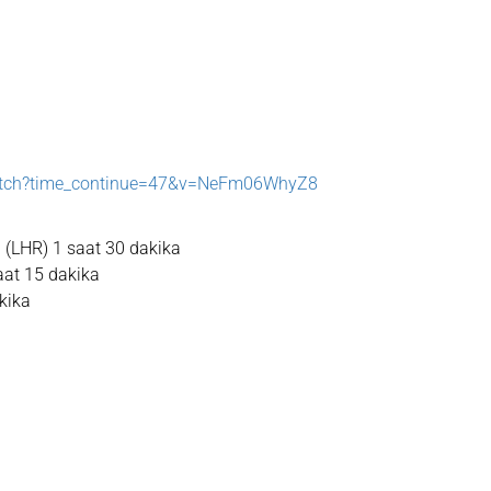
atch?time_continue=47&v=NeFm06WhyZ8
(LHR) 1 saat 30 dakika
aat 15 dakika
kika