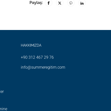
Paylaş:
HAKKIMIZDA
+90 312 467 29 76
info@summeregitim.com
ler
imine