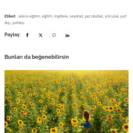
Etiket:
ailece eğitim
,
eğitim
,
İngiltere
,
seyahat
,
yaz okulları
,
yolculuk
,
yurt
dışı
,
yurtdışı
Paylaş:
Bunları da beğenebilirsin