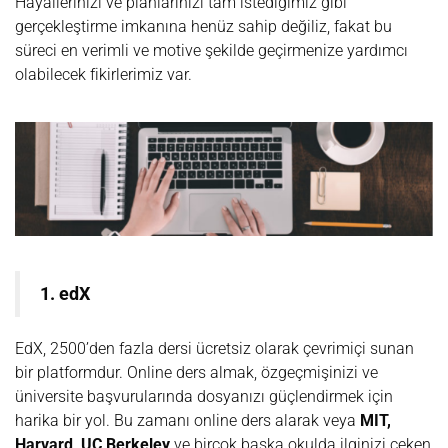
Hayallerinizi ve planlarınızı tam istediğimiz gibi
gerçekleştirme imkanına henüz sahip değiliz, fakat bu
süreci en verimli ve motive şekilde geçirmenize yardımcı
olabilecek fikirlerimiz var.
1. edX
EdX, 2500’den fazla dersi ücretsiz olarak çevrimiçi sunan
bir platformdur. Online ders almak, özgeçmişinizi ve
üniversite başvurularında dosyanızı güçlendirmek için
harika bir yol. Bu zamanı online ders alarak veya
MIT,
Harvard, UC Berkeley
ve birçok başka okulda ilginizi çeken