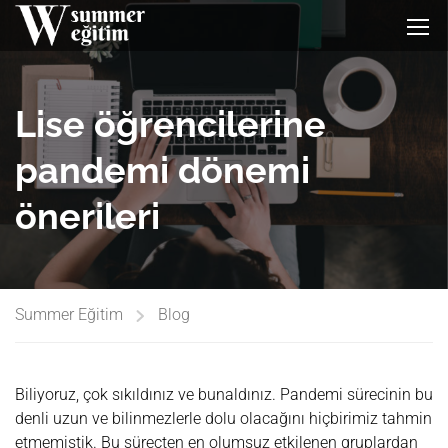
Lise öğrencilerine
pandemi dönemi
önerileri
Summer Eğitim
Blog
Biliyoruz, çok sıkıldınız ve bunaldınız. Pandemi sürecinin bu
denli uzun ve bilinmezlerle dolu olacağını hiçbirimiz tahmin
etmemiştik. Bu süreçten en olumsuz etkilenen gruplardan