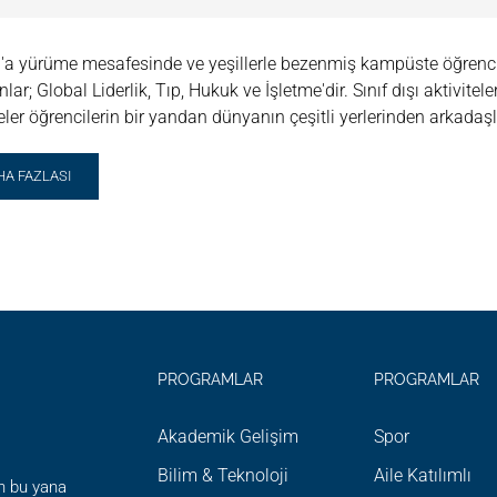
'a yürüme mesafesinde ve yeşillerle bezenmiş kampüste öğrenciler 
lar; Global Liderlik, Tıp, Hukuk ve İşletme'dir. Sınıf dışı aktivitel
teler öğrencilerin bir yandan dünyanın çeşitli yerlerinden arkadaş
AD
HA FAZLASI
RE
OUT
C
MMER
URSES
FORD
VERSITY
PROGRAMLAR
PROGRAMLAR
Akademik Gelişim
Spor
Bilim & Teknoloji
Aile Katılımlı
n bu yana