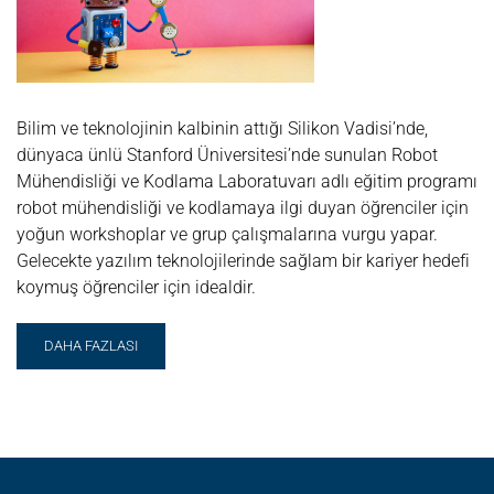
Bilim ve teknolojinin kalbinin attığı Silikon Vadisi’nde,
dünyaca ünlü Stanford Üniversitesi’nde sunulan Robot
Mühendisliği ve Kodlama Laboratuvarı adlı eğitim programı
robot mühendisliği ve kodlamaya ilgi duyan öğrenciler için
yoğun workshoplar ve grup çalışmalarına vurgu yapar.
Gelecekte yazılım teknolojilerinde sağlam bir kariyer hedefi
koymuş öğrenciler için idealdir.
READ
DAHA FAZLASI
MORE
ABOUT
ROBOT
MÜHENDISLIĞI
+
KODLAMA