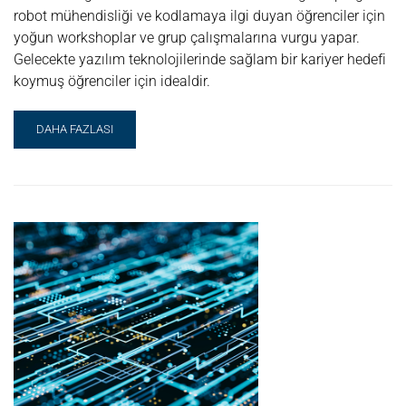
robot mühendisliği ve kodlamaya ilgi duyan öğrenciler için
yoğun workshoplar ve grup çalışmalarına vurgu yapar.
Gelecekte yazılım teknolojilerinde sağlam bir kariyer hedefi
koymuş öğrenciler için idealdir.
READ
DAHA FAZLASI
MORE
ABOUT
ROBOT
MÜHENDISLIĞI
+
KODLAMA
LABORATUVARI