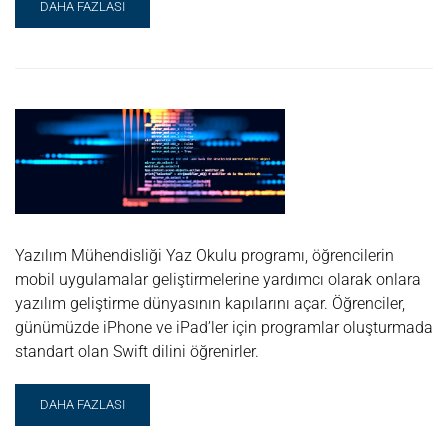
READ
DAHA FAZLASI
MORE
ABOUT
TIP
EĞITIMI
YAZ
OKULU
Yazılım Mühendisliği Yaz Okulu programı, öğrencilerin
mobil uygulamalar geliştirmelerine yardımcı olarak onlara
yazılım geliştirme dünyasının kapılarını açar. Öğrenciler,
günümüzde iPhone ve iPad’ler için programlar oluşturmada
standart olan Swift dilini öğrenirler.
READ
DAHA FAZLASI
MORE
ABOUT