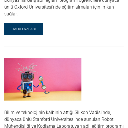
Dünyasına Giriş adlı eğitim programı öğrencilere dünyaca
ünlü Oxford Üniversitesi’nde eğitim almaları için imkan
sağlar.
READ
DAHA FAZLASI
MORE
ABOUT
MÜHENDISLIK
DÜNYASINA
GIRIŞ
@ORA
Bilim ve teknolojinin kalbinin attığı Silikon Vadisi’nde,
dünyaca ünlü Stanford Üniversitesi’nde sunulan Robot
Mühendisliği ve Kodlama Laboratuvarı adlı eğitim programı