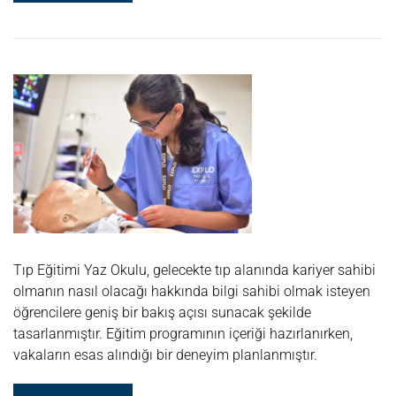
MORE
ABOUT
SBC
SUMMER
COURSES
|
HEADINGTON
OXFORD
COLLEGE
YAZ
OKULU
Tıp Eğitimi Yaz Okulu, gelecekte tıp alanında kariyer sahibi
olmanın nasıl olacağı hakkında bilgi sahibi olmak isteyen
öğrencilere geniş bir bakış açısı sunacak şekilde
tasarlanmıştır. Eğitim programının içeriği hazırlanırken,
vakaların esas alındığı bir deneyim planlanmıştır.