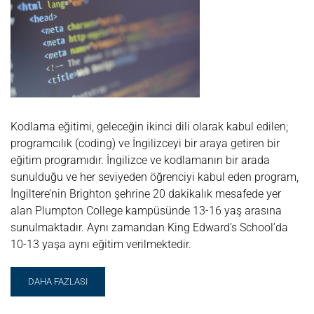
OKULU
Kodlama eğitimi, geleceğin ikinci dili olarak kabul edilen;
programcılık (coding) ve İngilizceyi bir araya getiren bir
eğitim programıdır. İngilizce ve kodlamanın bir arada
sunulduğu ve her seviyeden öğrenciyi kabul eden program,
İngiltere’nin Brighton şehrine 20 dakikalık mesafede yer
alan Plumpton College kampüsünde 13-16 yaş arasına
sunulmaktadır. Aynı zamandan King Edward’s School’da
10-13 yaşa aynı eğitim verilmektedir.
READ
DAHA FAZLASI
MORE
ABOUT