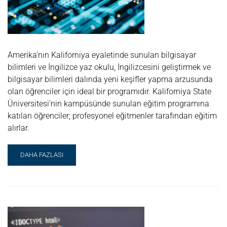
Amerika’nın Kaliforniya eyaletinde sunulan bilgisayar
bilimleri ve İngilizce yaz okulu, İngilizcesini geliştirmek ve
bilgisayar bilimleri dalında yeni keşifler yapma arzusunda
olan öğrenciler için ideal bir programıdır. Kaliforniya State
Üniversitesi’nin kampüsünde sunulan eğitim programına
katılan öğrenciler; profesyonel eğitmenler tarafından eğitim
alırlar.
READ
DAHA FAZLASI
MORE
ABOUT
BILGISAYAR
BILIMLERI
+
İNGILIZCE
YAZ