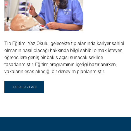
Tıp Eğitimi Yaz Okulu, gelecekte tıp alanında kariyer sahibi
olmanın nasıl olacağı hakkında bilgi sahibi olmak isteyen
öğrencilere geniş bir bakış açısı sunacak şekilde
tasarlanmıştır. Eğitim programının içeriği hazırlanırken,
vakaların esas alındığı bir deneyim planlanmıştır.
READ
DAHA FAZLASI
MORE
ABOUT
TIP
EĞITIMI
YAZ
OKULU