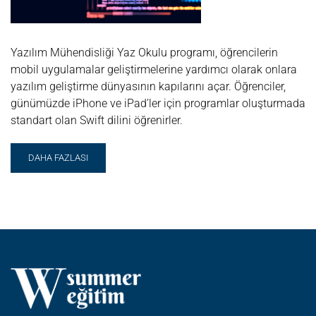
Yazılım Mühendisliği Yaz Okulu programı, öğrencilerin
mobil uygulamalar geliştirmelerine yardımcı olarak onlara
yazılım geliştirme dünyasının kapılarını açar. Öğrenciler,
günümüzde iPhone ve iPad’ler için programlar oluşturmada
standart olan Swift dilini öğrenirler.
READ
DAHA FAZLASI
MORE
ABOUT
KODLAMA
VE
YAZILIM
MÜHENDISLIĞI
YAZ
OKULU
@
HOTCHKISS