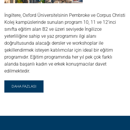
İngiltere, Oxford Üniversite’sinin Pembroke ve Corpus Christi
Kolej kampüslerinde sunulan program 10, 11 ve 12’inci
sınıfta eğitim alan B2 ve üzeri seviyede İngilizce
yeterliliğine sahip ve yaz programını ilgi alanı
doğrultusunda alacağı dersler ve workshoplar ile
şekillendirmek isteyen katılımcılar için ideal bir eğitim
programıdır. Eğitim programında her yıl pek çok farklı
alanda başarılı kadın ve erkek konuşmacılar davet
edilmektedir.
READ
DAHA FAZLASI
MORE
ABOUT
OXBRIDGE
GELENEKSEL
OXFORD
YAZ
OKULU