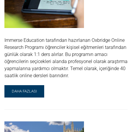
Immerse Education tarafından hazırlanan Oxbridge Online
Research Programı öğrenciler kişisel eğitmenleri tarafından
günlük olarak 1:1 ders alırlar. Bu programın amacı
öğrencilerin seçicekleri alanda profesyonel olarak araştırma
yapmalarına yardımcı olmaktır. Temel olarak, içeriğinde 40
saatlik online dersleri barındırır.
READ
DAHA FAZLASI
MORE
ABOUT
IMMERSE
EDUCATION
OXBRIDGE
ONLINE