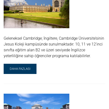
RESEARCH
PROGRAMME
Geleneksel Cambridge; İngiltere, Cambridge Üniversite’sinin
Jesus Koleji kampüsünde sunulmaktadır. 10, 11 ve 12’inci
sınıfta eğitim alan B2 ve üzeri seviyede İngilizce
yeterliliğine sahip öğrenciler programa katılabilirler.
READ
DAHA FAZLASI
MORE
ABOUT
OXBRIDGE
GELENEKSEL
CAMBRIDGE
YAZ
OKULU