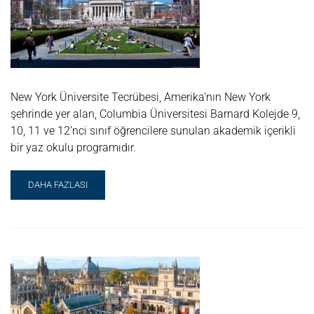
New York Üniversite Tecrübesi, Amerika’nın New York
şehrinde yer alan, Columbia Üniversitesi Barnard Kolejde 9,
10, 11 ve 12’nci sınıf öğrencilere sunulan akademik içerikli
bir yaz okulu programıdır.
READ
DAHA FAZLASI
MORE
ABOUT
OXBRIDGE
NEW
YORK
ÜNIVERSITE
TECRÜBESI