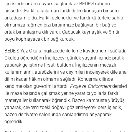
içerisinde ortama uyum sağladık ve BEDE’S ruhunu
hissettik. Farklı uluslardan farklı dilleri konuşan bir sürü
arkadaşım oldu. Farklı gelenekler ve farklı kültürlere sahip
olmamıza rağmen bizi birbirimize bağlayan bir bağ ve
ortak bir anlaşma dili vardı. Çabucak kaynaştık ve ömür
boyu kopmayacak bir bağ kurduk.
BEDE’S Yaz Okulu İngilizcede ilerleme kaydetmemi sağladı.
Okulda öğrendiğim İngilizceyi günlük yaşantı içinde pratik
yaparak geliştirme fırsatı buldum. İngilizcenin mecazlı
kullanımlarını, atasözlerini ve deyimleri inceleyerek dile ana
dilim kadar hâkim olmamı sağladı. Konuşma dilinde
kendime olan güvenimi arttırdı.
Proje
ve
Enrichment
dersleri
ile masa başında çalışmak yerine yaratıcı yollarla farklı
materyaller kullanarak öğrendik. Bazen kampüste yürüyüş
yaparak, çevremizdeki doğayı gözlemleyerek ders işledik,
bazen de tiyatro salonunda canlandırmalar yaparak
öğrendik.