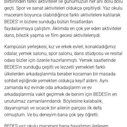
Birbirinden farklı aktiviteler ile günümüzün her anı dolu dolu
geçti. Spor ve sanat aktiviteleri oldukça çeşitliydi. Yaz okulu
maceram boyunca olabildiğince farklı aktivitelere katılarak
BEDES’ in bizlere sunduğu bütün fırsatlardan
faydalanmaya çalıştım. Aklımda en çok yer eden aktiviteler
dans, bilezik yapma ve film gecesi aktiviteleriydi.
Kampüsün yerleşkesi, kız ve erkek evleri, konakladığımız
odalar, yemek salonu, spor salonu, dans stüdyosu ve resital
odası bizler için özenle hazırlanmıştı. Yemek saatlerinde
BEDES’in sunduğu çeşitli ve lezzetli yemekleri farklı
ülkelerden arkadaşlarımla beraber kocaman bir masada
sohbet eşliğinde yemekten oldukça keyif aldım. Aynı
zamanda kız evinde oda arkadaşlarım ve ev
arkadaşlarımla vakit geçirmek de benim için BEDES’in en
unutulmaz zamanlarındandı. Böylesine kalabalık,
dayanışmalı ve sıcacık bir ailenin parçası ilk defa
olmuştum. Ve bu deneyim bana çok şey öğretti.
BEDES yaz okulu maceram bana hayatımın ilerleyen