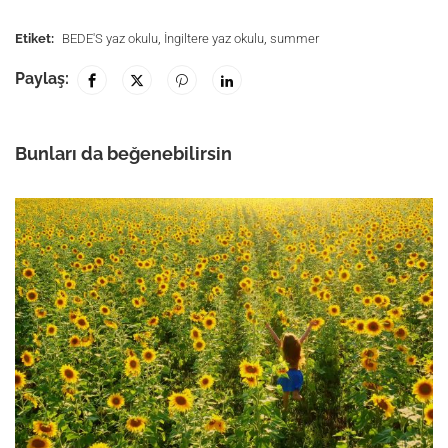
Etiket:
BEDE'S yaz okulu
,
İngiltere yaz okulu
,
summer
Paylaş:
Bunları da beğenebilirsin