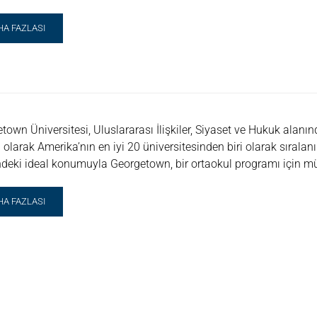
AD
HA FAZLASI
RE
OUT
LA
MMER
SCOVERY
town Üniversitesi, Uluslararası İlişkiler, Siyaset ve Hukuk alan
i olarak Amerika’nın en iyi 20 üniversitesinden biri olarak sırala
deki ideal konumuyla Georgetown, bir ortaokul programı için 
AD
HA FAZLASI
RE
OUT
ORGETOWN
VERSITY,
SHINGTON
MMER