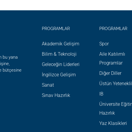
SCOVERY
PROGRAMLAR
PROGRAMLAR
Akademik Gelişim
Spor
Bilim & Teknoloji
Aile Katılımlı
n bu yana
Programlar
şine,
Geleceğin Liderleri
ve bütçesine
Diğer Diller
İngilizce Gelişim
Üstün Yetenekli
Sanat
IB
Sınav Hazırlık
Üniversite Eğit
Hazırlık
Yaz Klasikleri