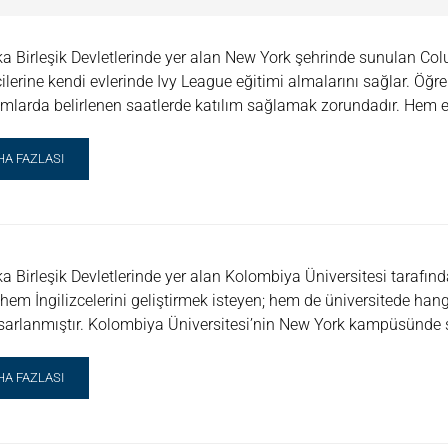
a Birleşik Devletlerinde yer alan New York şehrinde sunulan Col
ilerine kendi evlerinde Ivy League eğitimi almalarını sağlar. Ö
mlarda belirlenen saatlerde katılım sağlamak zorundadır. Hem eğ
AD
HA FAZLASI
RE
OUT
LUMBIA
VERSITY
INE
a Birleşik Devletlerinde yer alan Kolombiya Üniversitesi tarafın
MMER
MERSION
 hem İngilizcelerini geliştirmek isteyen; hem de üniversitede ha
OGRAMS
asarlanmıştır. Kolombiya Üniversitesi’nin New York kampüsünde 
AD
HA FAZLASI
RE
OUT
LUMBIA