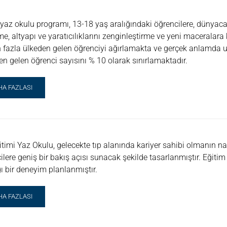
VERSITY
MMER
yaz okulu programı, 13-18 yaş aralığındaki öğrencilere, dünyac
ERSION:
W
e, altyapı ve yaratıcılıklarını zenginleştirme ve yeni maceralara 
RK
 fazla ülkeden gelen öğrenciyi ağırlamakta ve gerçek anlamda u
Y
ten gelen öğrenci sayısını % 10 olarak sınırlamaktadır.
AD
HA FAZLASI
RE
OUT
OS
Z
ULU
itimi Yaz Okulu, gelecekte tıp alanında kariyer sahibi olmanın na
ilere geniş bir bakış açısı sunacak şekilde tasarlanmıştır. Eğitim
E
VERSITY
ğı bir deneyim planlanmıştır.
AD
HA FAZLASI
RE
OUT