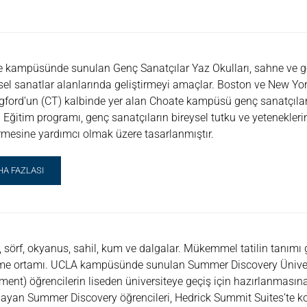
TIMI
Z
ULU
 kampüsünde sunulan Genç Sanatçılar Yaz Okulları, sahne ve gö
sel sanatlar alanlarında geliştirmeyi amaçlar. Boston ve New Yo
gford’un (CT) kalbinde yer alan Choate kampüsü genç sanatçıla
. Eğitim programı, genç sanatçıların bireysel tutku ve yeteneklerin
irmesine yardımcı olmak üzere tasarlanmıştır.
AD
HA FAZLASI
RE
OUT
NÇ
NATÇILAR
Z
 sörf, okyanus, sahil, kum ve dalgalar. Mükemmel tatilin tanımı 
ULLARI
e ortamı. UCLA kampüsünde sunulan Summer Discovery Ünivers
E
ment) öğrencilerin liseden üniversiteye geçiş için hazırlanmasın
OATE
ayan Summer Discovery öğrencileri, Hedrick Summit Suites’te ko