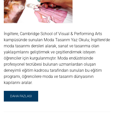
İngiltere, Cambridge School of Visual & Performing Arts
kampüsünde sunulan Moda Tasarım Yaz Okulu; İngiltere’de
moda tasarımı dersleri alarak, sanat ve tasarıma olan
yaklaşımlarını geliştirmek ve çeşitlendirmek isteyen
öğrenciler için kurgulanmıştır. Moda endüstrisinde
profesyonel tecrübesi bulunan uzmanlardan oluşan
deneyimli eğitim kadrosu tarafından sunulan bu eğitim
programı, öğrencilere moda ve tasarım dünyasının
kapılarını aralar.
READ
DAHA FAZLASI
MORE
ABOUT
MODA