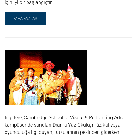
için iyi bir başlangıçtır.
READ
DAHA FAZLASI
MORE
ABOUT
KISA
FILM
YAPIMI
YAZ
OKULU
İngiltere, Cambridge School of Visual & Performing Arts
kampüsünde sunulan Drama Yaz Okulu; müzikal veya
oyunculuğa ilgi duyan, tutkularının peşinden giderken