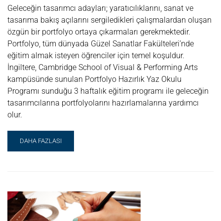
Geleceğin tasarımcı adayları; yaratıcılıklarını, sanat ve
tasarıma bakış açılarını sergiledikleri çalışmalardan oluşan
özgün bir portfolyo ortaya çıkarmaları gerekmektedir.
Portfolyo, tüm dünyada Güzel Sanatlar Fakülteleri’nde
eğitim almak isteyen öğrenciler için temel koşuldur.
İngiltere, Cambridge School of Visual & Performing Arts
kampüsünde sunulan Portfolyo Hazırlık Yaz Okulu
Programı sunduğu 3 haftalık eğitim programı ile geleceğin
tasarımcılarına portfolyolarını hazırlamalarına yardımcı
olur.
READ
DAHA FAZLASI
MORE
ABOUT
PORTFOLYO
HAZIRLIK
YAZ
OKULU