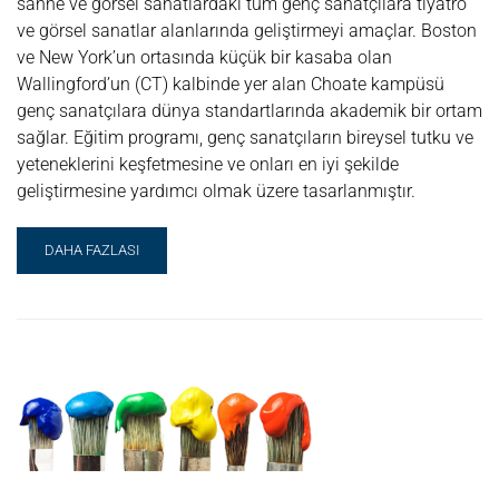
sahne ve görsel sanatlardaki tüm genç sanatçılara tiyatro
ve görsel sanatlar alanlarında geliştirmeyi amaçlar. Boston
ve New York’un ortasında küçük bir kasaba olan
Wallingford’un (CT) kalbinde yer alan Choate kampüsü
genç sanatçılara dünya standartlarında akademik bir ortam
sağlar. Eğitim programı, genç sanatçıların bireysel tutku ve
yeteneklerini keşfetmesine ve onları en iyi şekilde
geliştirmesine yardımcı olmak üzere tasarlanmıştır.
READ
DAHA FAZLASI
MORE
ABOUT
GENÇ
SANATÇILAR
YAZ
OKULLARI
@
THE
CHOATE