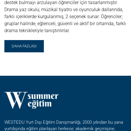
destek bulmayı arzulayan öğrenciler için tasarlanmıştır.
Drama yaz okulu; müzikal tiyatro ve oyunculuk dallarında,
farklı içeriklerde kurgulanmış, 2 seçenek sunar. Öğrenciler;
gruplar halinde, eğlenceli, güvenli ve aktif bir ortamda, farklı
drama teknikleriyle tanıştırılırlar.
READ
DAHA FAZLASI
MORE
ABOUT
DRAMA
YAZ
OKULU
(MÜZIKAL
TIYATRO
+
OYUNCULUK)
WESTEDU Yurt Dışı Eğitim Danışmanlığı, 2000 yılından bu yana
yurtdışında eğitim planlayan herkese; akademik geçmişine,