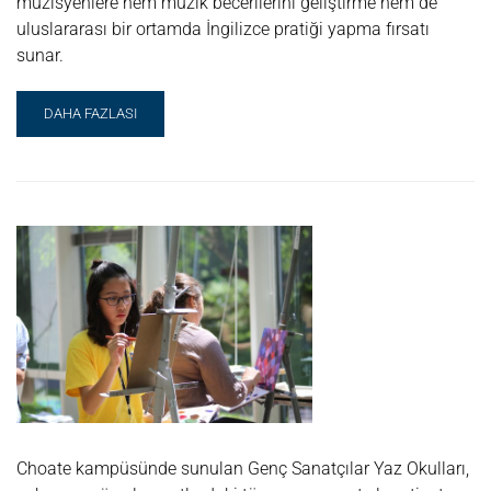
müzisyenlere hem müzik becerilerini geliştirme hem de
uluslararası bir ortamda İngilizce pratiği yapma fırsatı
sunar.
READ
DAHA FAZLASI
MORE
ABOUT
BEDE’S
PRO
MÜZIK
Choate kampüsünde sunulan Genç Sanatçılar Yaz Okulları,